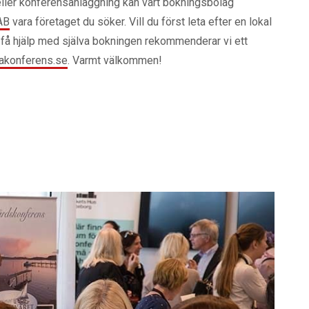
ller konferensanläggning kan vårt bokningsbolag
AB
vara företaget du söker. Vill du först leta efter en lokal
 få hjälp med själva bokningen rekommenderar vi ett
takonferens.se
. Varmt välkommen!