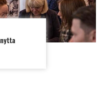
snytta