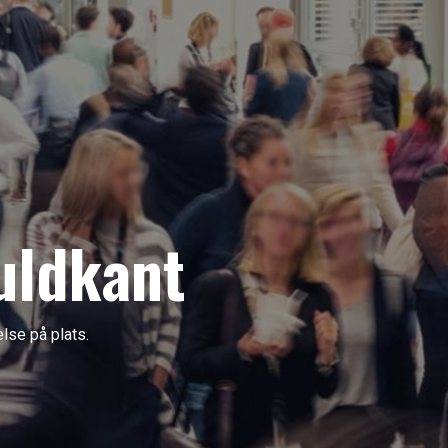
uldkant
else på plats.