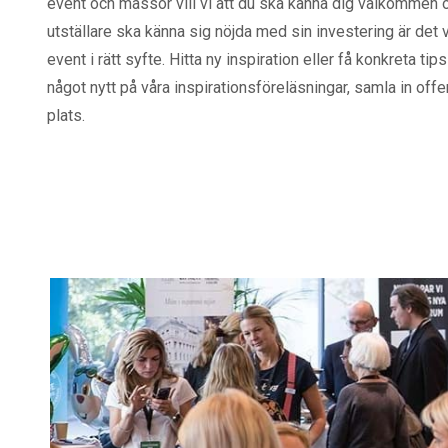
event och mässor vill vi att du ska känna dig välkommen o
utställare ska känna sig nöjda med sin investering är det v
event i rätt syfte. Hitta ny inspiration eller få konkreta tips 
något nytt på våra inspirationsföreläsningar, samla in offe
plats.