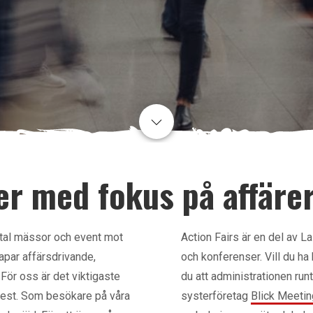
er med fokus på affäre
ertal mässor och event mot
Action Fairs är en del av 
apar affärsdrivande,
och konferenser. Vill du ha
För oss är det viktigaste
du att administrationen run
flest. Som besökare på våra
systerföretag
Blick Meeti