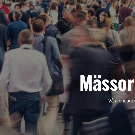
Mässor
Våra engagera