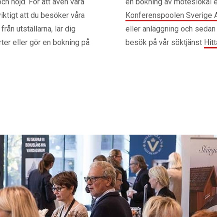
ch nöjd. För att även våra
en bokning av möteslokal e
iktigt att du besöker våra
Konferenspoolen Sverige 
från utställarna, lär dig
eller anläggning och sedan
rter eller gör en bokning på
besök på vår söktjänst
Hit