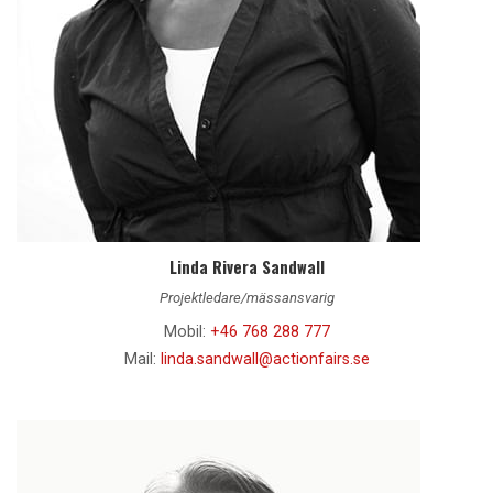
Linda Rivera Sandwall
Projektledare/mässansvarig
Mobil:
+46 768 288 777
Mail:
linda.sandwall@actionfairs.se