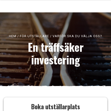
HEM
/
FÖR UTSTÄLLARE
/
VARFÖR SKA DU VÄLJA OSS?
En träffsäker
investering
Boka utställarplats