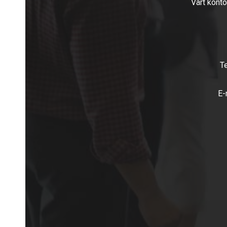
Vårt konto
T
E-