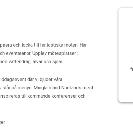
irera och locka till fantastiska möten. Här
och eventarenor. Upplev mötesplatser i
med vattendrag, älvar och sjöar.
f
middagsevent där vi bjuder våra
 står på menyn.
Mingla bland Norrlands mest
 inspireras till kommande konferenser och
ser.