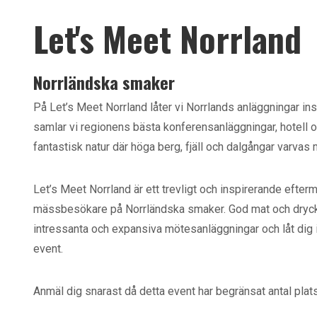
Let's Meet Norrland
Norrländska smaker
På Let’s Meet Norrland låter vi Norrlands anläggningar insp
samlar vi regionens bästa konferensanläggningar, hotell 
fantastisk natur där höga berg, fjäll och dalgångar varvas 
Let’s Meet Norrland är ett trevligt och inspirerande efter
mässbesökare på Norrländska smaker. God mat och dryck
intressanta och expansiva mötesanläggningar och låt dig
event.
Anmäl dig snarast då detta event har begränsat antal plat