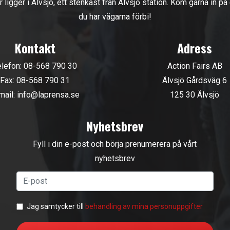
r ligger i Älvsjö, ett stenkast från Älvsjö station. Kom gärna in på
du har vägarna förbi!
Kontakt
Adress
elefon:
08-568 790 30
Action Fairs AB
Fax: 08-568 790 31
Älvsjö Gårdsväg 6
mail:
info@laprensa.se
125 30 Älvsjö
Nyhetsbrev
Fyll i din e-post och börja prenumerera på vårt
nyhetsbrev
Jag samtycker till
behandling av mina personuppgifter